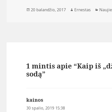
Paskelbta
Autorius
Katego
20 balandžio, 2017
Ernestas
Nauji
1 mintis apie “Kaip iš 
sodą”
kainos
parašė:
30 spalio, 2019 15:38