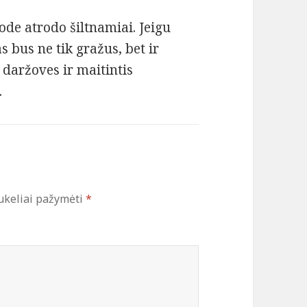
ode atrodo šiltnamiai. Jeigu
s bus ne tik gražus, bet ir
daržoves ir maitintis
.
ukeliai pažymėti
*