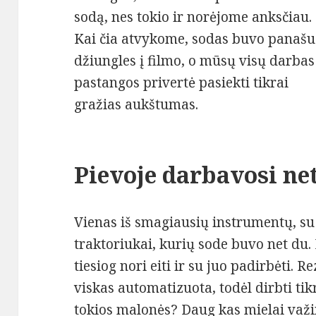
sodą, nes tokio ir norėjome anksčiau.
Kai čia atvykome, sodas buvo panašu
džiungles į filmo, o mūsų visų darbas
pastangos privertė pasiekti tikrai
gražias aukštumas.
Pievoje darbavosi ne
Vienas iš smagiausių instrumentų, su 
traktoriukai, kurių sode buvo net du. P
tiesiog nori eiti ir su juo padirbėti. 
viskas automatizuota, todėl dirbti ti
tokios malonės? Daug kas mielai važin