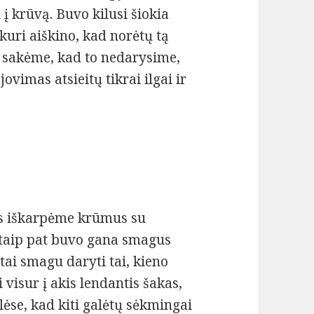
 į krūvą. Buvo kilusi šiokia
kuri aiškino, kad norėtų tą
 sakėme, kad to nedarysime,
vimas atsieitų tikrai ilgai ir
s iškarpėme krūmus su
i taip pat buvo gana smagus
tai smagu daryti tai, kieno
i visur į akis lendantis šakas,
ėse, kad kiti galėtų sėkmingai