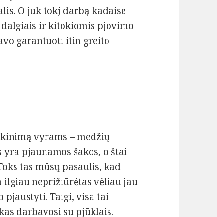
alis. O juk tokį darbą kadaise
dalgiais ir kitokiomis pjovimo
vo garantuoti itin greito
tenkinimą vyrams – medžių
s yra pjaunamos šakos, o štai
 Toks tas mūsų pasaulis, kad
ka ilgiau neprižiūrėtas vėliau jau
 pjaustyti. Taigi, visa tai
kas darbavosi su pjūklais.