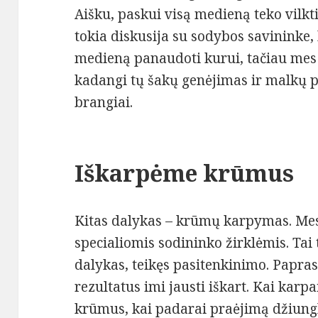
Aišku, paskui visą medieną teko vilkti
tokia diskusija su sodybos savininke, 
medieną panaudoti kurui, tačiau mes
kadangi tų šakų genėjimas ir malkų pjo
brangiai.
Iškarpėme krūmus
Kitas dalykas – krūmų karpymas. Me
specialiomis sodininko žirklėmis. Ta
dalykas, teikęs pasitenkinimo. Papras
rezultatus imi jausti iškart. Kai karpa
krūmus, kai padarai praėjimą džiungl