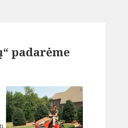
ių“ padarėme
tį