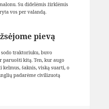
 malonu. Su didelėmis žirklėmis
ryta vos per valandą.
užsėjome pievą
u sodo traktoriuku, buvo
ir paruošti kitą. Ten, kur augo
 kelmus, šaknis, viską suarti, o
iunglių padarėme civilizuotą