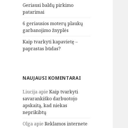
Geriausi baldų pirkimo
patarimai
6 geriausios moterų plaukų
garbanojimo žnyplės
Kaip tvarkyti kapavietę –
paprastas būdas?
NAUJAUSI KOMENTARAI
Liucija
apie
Kaip tvarkyti
savarankiško darbuotojo
apskaitą, kad niekas
neprikibtų
Olga
apie
Reklamos internete