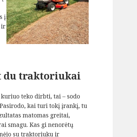
s į
 ir
t du traktoriukai
kuriuo teko dirbti, tai – sodo
asirodo, kai turi tokį įrankį, tu
Rezultatas matomas greitai,
krai smagu. Kas gi nenorėtų
ėjo su traktoriuku ir