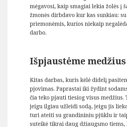
mėgavosi, kaip smagiai lekia žolės į š
žmonės dirbdavo kur kas sunkiau: su 
priemonėmis, kurios niekaip negalėda
darbo.
Išpjaustėme medžius
Kitas darbas, kuris kėlė didelį pasi
pjovimas. Paprastai iki žydint sodam
čia teko pjauti tiesiog visus medžius.
jeigu ilgiau užleidi sodą, jeigu jis lie
turi ateiti su grandininiu pjūklu ir taip
suteikė tikrai daug džiaugsmo tiems, 