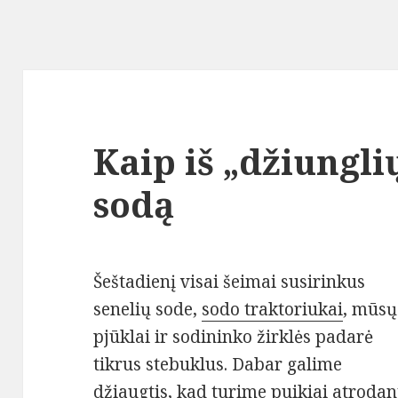
Kaip iš „džiungl
sodą
Šeštadienį visai šeimai susirinkus
senelių sode,
sodo traktoriukai
, mūsų
pjūklai ir sodininko žirklės padarė
tikrus stebuklus. Dabar galime
džiaugtis, kad turime puikiai atrodan