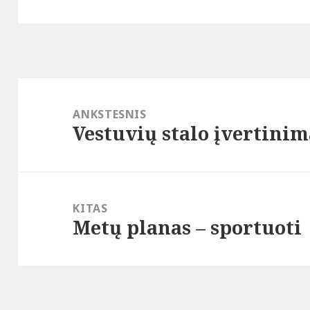
Navigacija
tarp
ANKSTESNIS
Vestuvių stalo įvertinim
įrašų
Ankstesnis
įrašas:
KITAS
Metų planas – sportuoti
Paskesnis
įrašas: