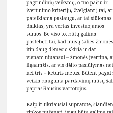
pagrindinių veiksnių, o tuo pačiu ir
įvertinimo kriterijų, žvelgiant į tai, ar
pateikiama paslauga, ar tai siūlomas
daiktas, yra vertas investuojamos
sumos. Be viso to, būtų galima
pastebėti tai, kad mūsų šalies žmonė
itin daug dėmesio skiria ir dar
vienam niuansui – žmonės įvertina, 
ilgaamžis, ar vis dėlto pasiūlymas net
nei tris – keturis metus. Būtent pagal
veikia dauguma pardavimų mūsų šalies
paprasčiausius vartotojus.
Kaip ir tikriausiai supratote, šiandie
rinkos nužengti, jeigu būtų galima ta