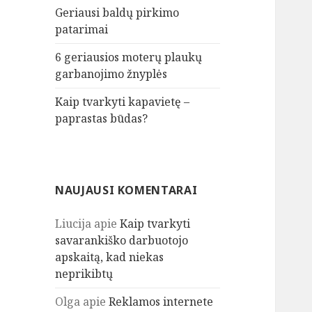
Geriausi baldų pirkimo
patarimai
6 geriausios moterų plaukų
garbanojimo žnyplės
Kaip tvarkyti kapavietę –
paprastas būdas?
NAUJAUSI KOMENTARAI
Liucija
apie
Kaip tvarkyti
savarankiško darbuotojo
apskaitą, kad niekas
neprikibtų
Olga
apie
Reklamos internete