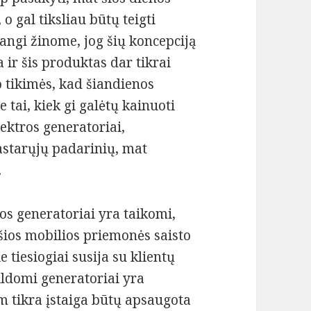
o gal tiksliau būtų teigti
angi žinome, jog šių koncepciją
a ir šis produktas dar tikrai
o tikimės, kad šiandienos
 tai, kiek gi galėtų kainuoti
lektros generatoriai,
pastarųjų padarinių, mat
.
ros generatoriai yra taikomi,
 šios mobilios priemonės saisto
e tiesiogiai susija su klientų
ldomi generatoriai yra
am tikra įstaiga būtų apsaugota