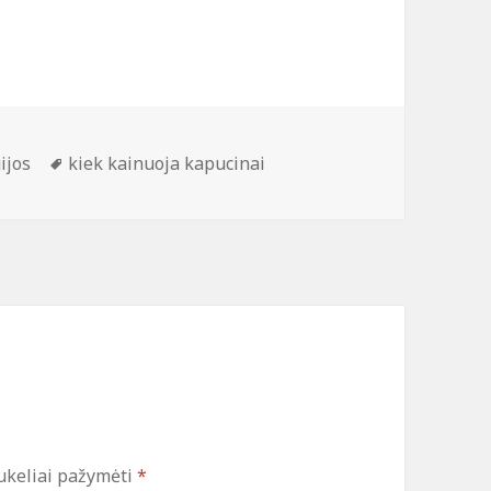
os
Žymos
ijos
kiek kainuoja kapucinai
ukeliai pažymėti
*