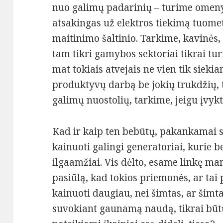
nuo galimų padarinių – turime omeny
atsakingas už elektros tiekimą tuome
maitinimo šaltinio. Tarkime, kavinės, 
tam tikri gamybos sektoriai tikrai tu
mat tokiais atvejais ne vien tik siekia
produktyvų darbą be jokių trukdžių, t
galimų nuostolių, tarkime, jeigu įvy
Kad ir kaip ten bebūtų, pakankamai s
kainuoti galingi generatoriai, kurie b
ilgaamžiai. Vis dėlto, esame linkę ma
pasiūlą, kad tokios priemonės, ar tai
kainuoti daugiau, nei šimtas, ar šimt
suvokiant gaunamą naudą, tikrai būt