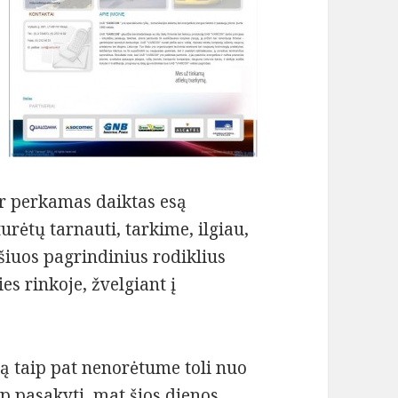
s
ar perkamas daiktas esą
urėtų tarnauti, tarkime, ilgiau,
 šiuos pagrindinius rodiklius
 rinkoje, žvelgiant į
ną taip pat nenorėtume toli nuo
ip pasakyti, mat šios dienos