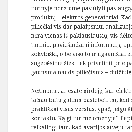
turinyje norėtume pasiūlyti paslaugą, 
produktą –
elektros generatoriai
. Kad
piliečiai vis dar palaipsniui analizuoj
nėra vienas iš paklausiausių, vis dėlt
turiniu, paviešindami informaciją apie
kokybiški, o be viso to ir ilgaamžiai e
sugebėsime šiek tiek priartinti prie 
gaunama nauda piliečiams – didžiulė
Nežinome, ar esate girdėję, kur elekt
tačiau būtų galima pastebėti tai, kad
praktiškai visus verslus, ypač, jeigu ši
kontaktu. Ką gi turime omenyje? Papi
reikalingi tam, kad avarijos atveju t