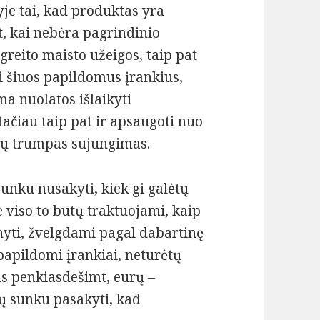
je tai, kad produktas yra
t, kai nebėra pagrindinio
greito maisto užeigos, taip pat
ri šiuos papildomus įrankius,
ma nuolatos išlaikyti
ačiau taip pat ir apsaugoti nuo
ktų trumpas sujungimas.
unku nusakyti, kiek gi galėtų
e viso to būtų traktuojami, kaip
nyti, žvelgdami pagal dabartinę
 papildomi įrankiai, neturėtų
as penkiasdešimt, eurų –
ų sunku pasakyti, kad