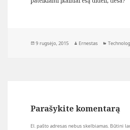
pateikiami įkainiai esą dideli, tiesa?
Paskelbta
Autorius
Kategorij
9 rugsėjo, 2015
Ernestas
Technolog
Parašykite komentarą
El. pašto adresas nebus skelbiamas.
Būtini la