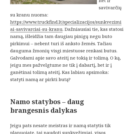
net ir
savivarčių
su kranu nuoma:
https://www.truckfind.lt/specializacijos/sunkvezimi
ai-savivarciai-su-kranu
. Dažniausiai tie, kas statosi
namą, išleidžia tam daugiau pinigų negu buto
pirkimui – nebent turi iš anksto žemės. Tačiau
dauguma žmonių visgi miestuose renkasi butus.
Galvodami apie savo ateitį ne tokią ir tolimą. O ką,
jeigu mes pažvelgtume ne tik į dabartį, bet ir į
ganėtinai tolimą ateitį. Kas labiau apsimoka:
statyti namą ar pirkti butą?
Namo statybos – daug
brangesnis dalykas
Jeigu pats nesate meistras ir namą statytis tik
planuojate, tai
naudoti sunkvežimiai
, visos