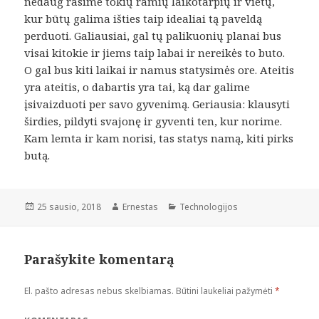
nedaug rasime tokių ramių laikotarpių ir vietų,
kur būtų galima išties taip idealiai tą paveldą
perduoti. Galiausiai, gal tų palikuonių planai bus
visai kitokie ir jiems taip labai ir nereikės to buto.
O gal bus kiti laikai ir namus statysimės ore. Ateitis
yra ateitis, o dabartis yra tai, ką dar galime
įsivaizduoti per savo gyvenimą. Geriausia: klausyti
širdies, pildyti svajonę ir gyventi ten, kur norime.
Kam lemta ir kam norisi, tas statys namą, kiti pirks
butą.
Paskelbta
Autorius
Kategorijos
25 sausio, 2018
Ernestas
Technologijos
Parašykite komentarą
El. pašto adresas nebus skelbiamas.
Būtini laukeliai pažymėti
*