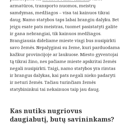
armatūros, transporto nuomos, meistrų
samdymas, medžiagos – visa tai kainuos tikrai
daug. Namo statybos taps labai brangiu dalyku. Bet
jeigu esate pats meistras, tuomet pasistatyti galite
ir gana nebrangiai, tik kainuos medžiagos.
Brangiausia dideliame mieste visgi bus nusipirkti
savo žemės. Nepalyginsi su žeme, kuri parduodama
kažkur provincijoje ar laukuose. Miesto gyventojai
tą tikrai žino, nes pačiame mieste apskritai žemės
negali nusipirkti. Taigi, namo statybos yra rimtas
ir brangus dalykas, kai pats negali nieko padaryti
ir neturi žemės. Tačiau turinčiam žemės
statybininkui tai nekainuos taip jau daug.
Kas nutiks nugriovus
daugiabutį, butų savininkams?