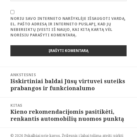
NORIU SAVO INTERNETO NARŠYKLĖJE IŠSAUGOTI VARDĄ,
EL. PAŠTO ADRESĄ IR INTERNETO PUSLAPĮ, KAD JŲ
NEBEREIKTŲ ĮVESTI IŠ NAUJO, KAI KITĄ KARTĄ VĖL
NORĖSIU PARAŠYTI KOMENTARĄ.
Navigacija
ANKSTESNIS
tarp
Išskirtiniai baldai Jūsų virtuvei suteiks
Ankstesnis
įrašų
prabangos ir funkcionalumo
įrašas:
KITAS
Kieno rekomendacijomis pasitikėti,
Paskesnis
renkantis automobilių nuomos punktą
įrašas:
© 2026 Pokalbiai prie kavos. Žvilgsnis į labai tolimą ateitį: pirkti