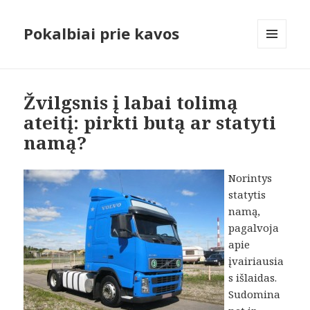
Pokalbiai prie kavos
MENIU
IR
VALDIKLIAI
Žvilgsnis į labai tolimą
ateitį: pirkti butą ar statyti
namą?
Norintys
statytis
namą,
pagalvoja
apie
įvairiausia
s išlaidas.
Sudomina