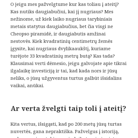
O jeigu mes pažvelgtume kur kas toliau į ateitį?
Kas nutiks daugiabučiui, kai jį nugriaus? Mes
nežinome, už kiek laiko nugriaus tarybiniais
metais statytus daugiabučius, bet čia visgi ne
Cheopso piramidė, ir daugiabutis amžinai
nestovės. Kiek kvadratinių centimetrų žemės
įgysite, kai nugriaus dvylikaaukštį, kuriame
turėjote 33 kvadratinių metrų butą? Kas tada?
Klausimai verti dėmesio, jeigu galvojate apie tikrai
ilgalaikę investiciją ir tai, kad kada nors ir jūsų
neliks, o jūsų užgyventus turtus galbūt išsidalins
vaikai, anūkai.
Ar verta žvelgti taip toli į ateitį?
Kita vertus, išsigąsti, kad po 200 metų jūsų turtas
nuvertės, gana nepraktiška. Pažvelgus į istoriją,