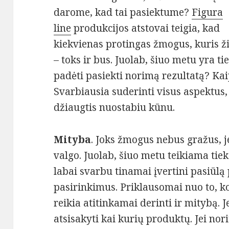
darome, kad tai pasiektume?
Figura
line
produkcijos atstovai teigia, kad
kiekvienas protingas žmogus, kuris ži
– toks ir bus. Juolab, šiuo metu yra t
padėti pasiekti norimą rezultatą? Kaip
Svarbiausia suderinti visus aspektus, 
džiaugtis nuostabiu kūnu.
Mityba
. Joks žmogus nebus gražus, je
valgo. Juolab, šiuo metu teikiama tie
labai svarbu tinamai įvertini pasiūlą
pasirinkimus. Priklausomai nuo to, ko
reikia atitinkamai derinti ir mitybą. J
atsisakyti kai kurių produktų. Jei nor