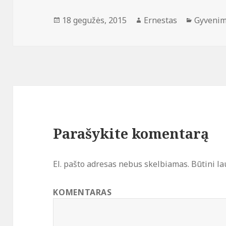
Paskelbta
Autorius
Kategori
18 gegužės, 2015
Ernestas
Gyvenim
Parašykite komentarą
El. pašto adresas nebus skelbiamas.
Būtini la
KOMENTARAS