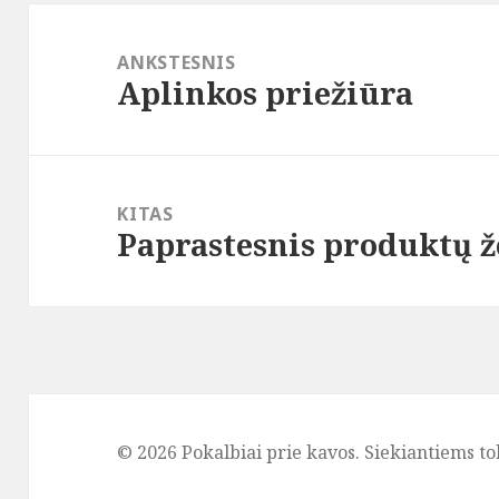
Navigacija
tarp
ANKSTESNIS
Aplinkos priežiūra
įrašų
Ankstesnis
įrašas:
KITAS
Paprastesnis produktų 
Paskesnis
įrašas:
© 2026 Pokalbiai prie kavos. Siekiantiems to