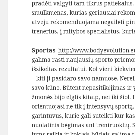
pradėti valgyti tam tikrus patiekalus.
smulkmenas, kurias geriausiai rekomen
atveju rekomenduojama negailėti pinig
trenerius, į mitybos specialistus, kur
Sportas
.
http://www.bodyevolution.eu
galima rasti naujausių sporto priemon
išsikeltas rezultatui. Kol vieni kiekvi
– kiti ji pasidaro savo namuose. Nereik
savo kūno. Būtent nepasitikėjimas ir 
žmonės bijo elgtis kitaip, nei iki šiol
orientuojasi ne tik į intensyvų sportą,
garintuvus, kurie gali suteikti kur k
nuolatinis bėgimas ant treniruoklių. S
jums reikia ir kokiais būdais galima ta