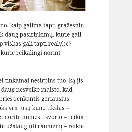
no, kaip galima tapti gražesniu
iek daug pasirinkimų, kurie gali
 viskas gali tapti realybe?
kurie reikalingi norint
i tinkamai nesirpins tuo, ką jis
k daug nesveiko maisto, kad
 prieš renkantis geriausius
ks yra jūsų kūno tikslas –
ei norite numesti svorio – reikia
ite užsiauginti raumenų – reikia