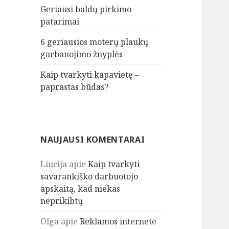
Geriausi baldų pirkimo
patarimai
6 geriausios moterų plaukų
garbanojimo žnyplės
Kaip tvarkyti kapavietę –
paprastas būdas?
NAUJAUSI KOMENTARAI
Liucija
apie
Kaip tvarkyti
savarankiško darbuotojo
apskaitą, kad niekas
neprikibtų
Olga
apie
Reklamos internete