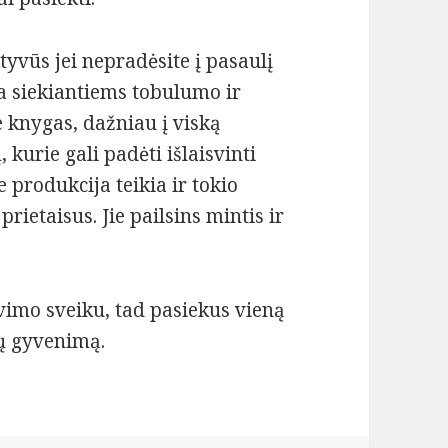
tyvūs jei nepradėsite į pasaulį
ga siekiantiems tobulumo ir
 knygas, dažniau į viską
 kurie gali padėti išlaisvinti
 produkcija teikia ir tokio
ietaisus. Jie pailsins mintis ir
imo sveiku, tad pasiekus vieną
ūsų gyvenimą.