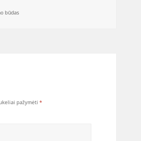
jos
o būdas
ukeliai pažymėti
*