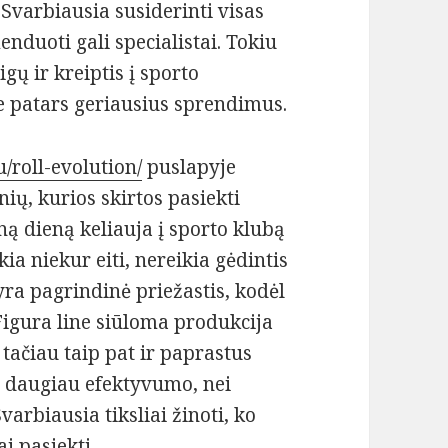
 Svarbiausia susiderinti visas
duoti gali specialistai. Tokiu
ų ir kreiptis į sporto
ie patars geriausius sprendimus.
/roll-evolution/
puslapyje
ių, kurios skirtos pasiekti
eną dieną keliauja į sporto klubą
ia niekur eiti, nereikia gėdintis
yra pagrindinė priežastis, kodėl
. Figura line siūloma produkcija
 tačiau taip pat ir paprastus
as daugiau efektyvumo, nei
varbiausia tiksliai žinoti, ko
i pasiekti.