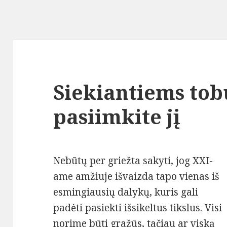
Siekiantiems to
pasiimkite jį
Nebūtų per griežta sakyti, jog XXI-
ame amžiuje išvaizda tapo vienas iš
esmingiausių dalykų, kuris gali
padėti pasiekti išsikeltus tikslus. Visi
norime būti gražūs, tačiau ar viską