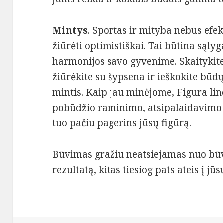
Mintys
. Sportas ir mityba nebus efek
žiūrėti optimistiškai. Tai būtina sąly
harmonijos savo gyvenime. Skaitykite
žiūrėkite su šypsena ir ieškokite būdų,
mintis. Kaip jau minėjome, Figura line
pobūdžio raminimo, atsipalaidavimo pr
tuo pačiu pagerins jūsų figūrą.
Būvimas gražiu neatsiejamas nuo būv
rezultatą, kitas tiesiog pats ateis į j